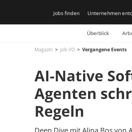
Jobs finden
Unternehmen ent
Überblick
Arb
Magazin
job I/O
Vergangene Events
AI-Native Sof
Agenten schr
Regeln
Deep Dive mit Alina Bos von 