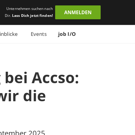
Unternehmen suchen nach
ANMELDEN
Dir.
Lass Dich jetzt finden!
inblicke
Events
job I/O
 bei Accso:
ir die
eptember 2025