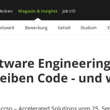
decken
Magazin & Insights
job I/O
eitswelt
Bewerbung
Gehalt
Studium
E
tware Engineering
eiben Code - und w
Accso – Accelerated Solutions vom 25. S