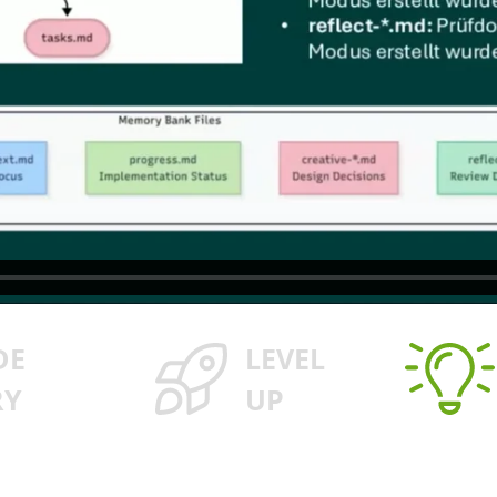
DE
LEVEL
RY
UP