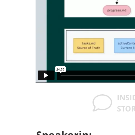
INSI
STO