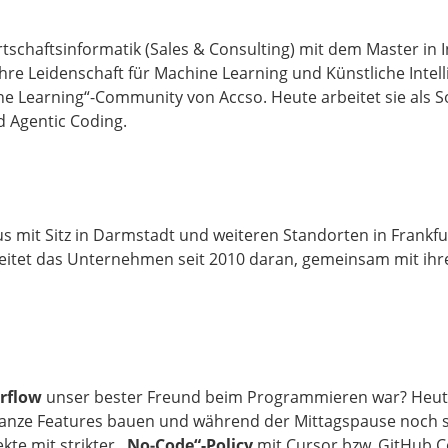
tschaftsinformatik (Sales & Consulting) mit dem Master in I
ihre Leidenschaft für Machine Learning und Künstliche Inte
ine Learning“-Community von Accso. Heute arbeitet sie als S
d Agentic Coding.
us mit Sitz in Darmstadt und weiteren Standorten in Frankf
beitet das Unternehmen seit 2010 daran, gemeinsam mit ih
rflow
unser bester Freund beim Programmieren war? Heu
ganze Features bauen und während der Mittagspause noch sch
kte mit strikter
„No‑Code“-Policy
mit Cursor bzw. GitHub C