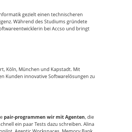
nformatik gezielt einen technischeren
lligenz. Während des Studiums gründete
oftwareentwicklerin bei Accso und bringt
urt, Köln, München und Kapstadt. Mit
ren Kunden innovative Softwarelösungen zu
te
pair‑programmen wir mit Agenten
, die
nell ein paar Tests dazu schreiben. Alina
opilot, Agentic Workspaces, Memory Bank.