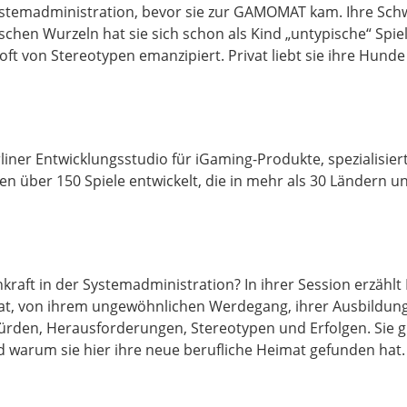
IT-Systemadministration, bevor sie zur GAMOMAT kam. Ihre Sc
ischen Wurzeln hat sie sich schon als Kind „untypische“ Sp
oft von Stereotypen emanzipiert. Privat liebt sie ihre Hund
rliner Entwicklungsstudio für iGaming-Produkte, spezialisiert 
 über 150 Spiele entwickelt, die in mehr als 30 Ländern u
raft in der Systemadministration? In ihrer Session erzählt P
t, von ihrem ungewöhnlichen Werdegang, ihrer Ausbildung 
ürden, Herausforderungen, Stereotypen und Erfolgen. Sie gib
arum sie hier ihre neue berufliche Heimat gefunden hat.