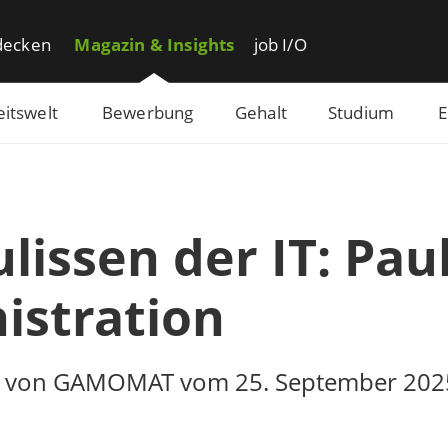
decken
Magazin & Insights
job I/O
eitswelt
Bewerbung
Gehalt
Studium
E
lissen der IT: Pau
istration
ant von GAMOMAT vom 25. September 202