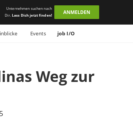
Unternehmen suchen nach
ANMELDEN
Dir.
Lass Dich jetzt finden!
inblicke
Events
job I/O
linas Weg zur
5