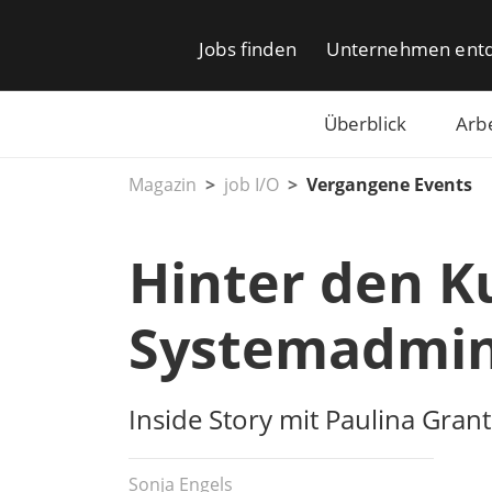
Jobs finden
Unternehmen ent
Überblick
Arb
Magazin
job I/O
Vergangene Events
Hinter den Ku
Systemadmin
Inside Story mit Paulina Gr
Sonja Engels