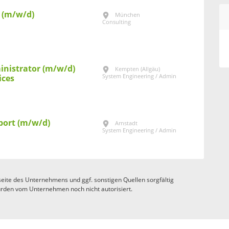
r (m/w/d)
München
Consulting
inistrator (m/w/d)
Kempten (Allgäu)
System Engineering / Admin
ices
port (m/w/d)
Arnstadt
System Engineering / Admin
eite des Unternehmens und ggf. sonstigen Quellen sorgfältig
rden vom Unternehmen noch nicht autorisiert.