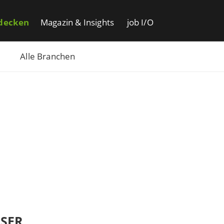
decken
Magazin & Insights
job I/O
Alle Branchen
SER