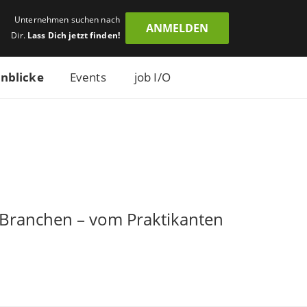
Unternehmen suchen nach
ANMELDEN
Dir.
Lass Dich jetzt finden!
inblicke
Events
job I/O
& Branchen – vom Praktikanten