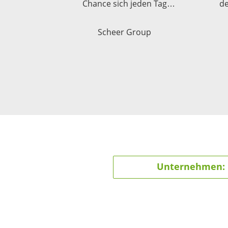
Chance sich jeden Tag
de
weiterzuentwickeln.
T
Scheer Group
Bea
in
all
e
Unternehmen: p