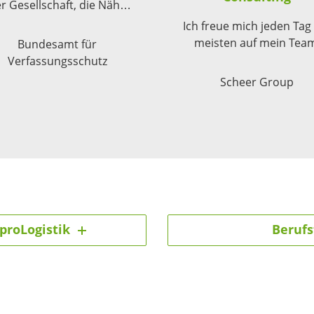
r Gesellschaft, die Nähe
zum politischen
Ich freue mich jeden Ta
agesgeschehen und die
meisten auf mein Tea
Bundesamt für
rbeitung von spannenden
Verfassungsschutz
ternationalen Fällen; das
Scheer Group
es zusammen schafft einen
inmaligen Arbeitsplatz.
roLogistik
Berufs