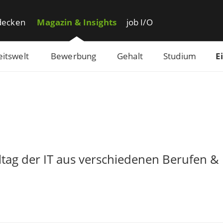
decken
Magazin & Insights
job I/O
eitswelt
Bewerbung
Gehalt
Studium
E
alltag der IT aus verschiedenen Berufen 