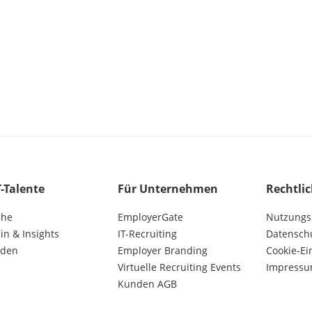
T-Talente
Für Unternehmen
Rechtli
che
EmployerGate
Nutzungs
n & Insights
IT-Recruiting
Datensch
lden
Employer Branding
Cookie-Ei
Virtuelle Recruiting Events
Impress
Kunden AGB