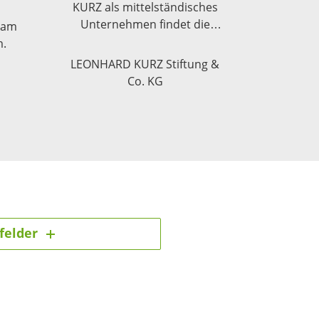
KURZ als mittelständisches
Unternehmen findet die
g am
Balance zwischen
m.
Großkonzern und
LEONHARD KURZ Stiftung &
Kleinunternehmen.
Co. KG
felder