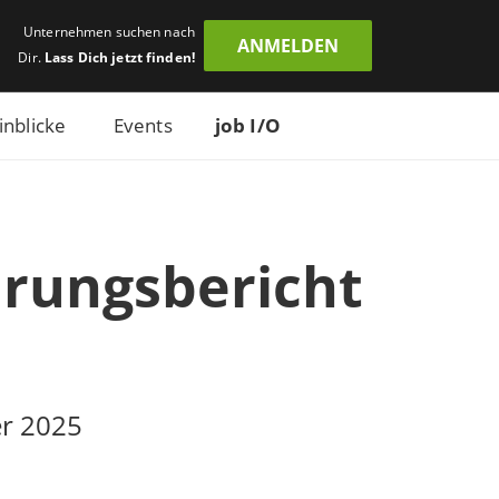
Unternehmen suchen nach
ANMELDEN
Dir.
Lass Dich jetzt finden!
inblicke
Events
job I/O
hrungsbericht
er 2025