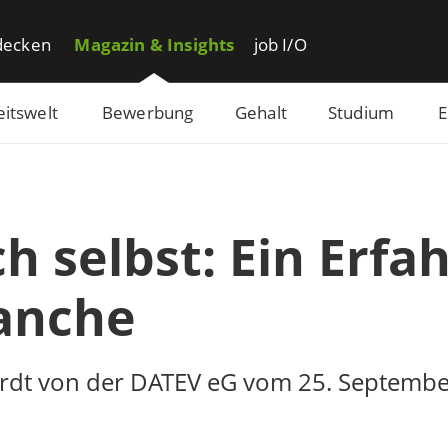
decken
Magazin & Insights
job I/O
eitswelt
Bewerbung
Gehalt
Studium
E
h selbst: Ein Erfa
ranche
bhardt von der DATEV eG vom 25. Septemb