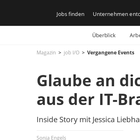
Jobs finden
Unternehmen ent
Überblick
Arb
Magazin
job I/O
Vergangene Events
Glaube an dic
aus der IT-B
Inside Story mit Jessica Lie
Sonja Engels