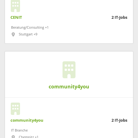
CENIT
2
IT-Jobs
Beratung/Consulting +1
Stuttgart +9
community4you
community4you
2
IT-Jobs
IT Branche
Chemnitz +1