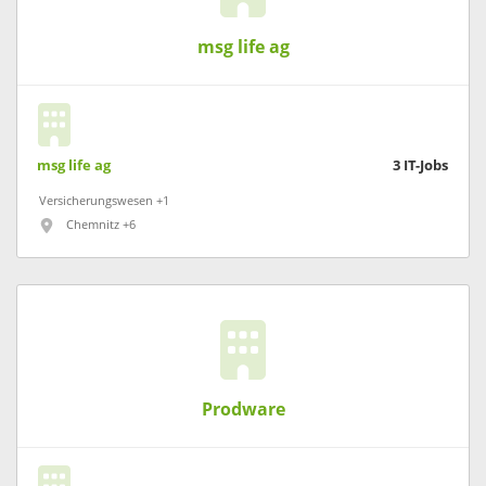
msg life ag
msg life ag
3
IT-Jobs
Versicherungswesen +1
Chemnitz +6
Prodware