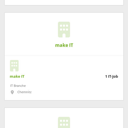
make IT
make IT
1
IT-Job
IT Branche
Chemnitz