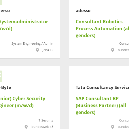
verso
adesso
-Systemadministrator
Consultant Robotics
/w/d)
Process Automation (al
genders)
System Engineering / Admin
Consul
Jena +2
bundes
rByte
enior) Cyber Security
SAP Consultant BP
gineer (m/w/d)
(Business Partner) (all
genders)
IT-Security
Consul
bundesweit +8
bundes