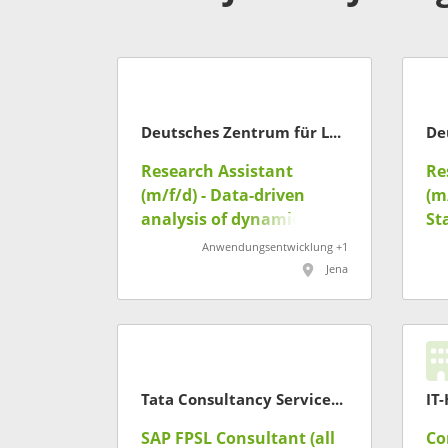
Deutsches Zentrum für Luft- und Raumfahrt
Research Assistant
Re
(m/f/d) - Data-driven
(m
analysis of dynamic
St
systems and root cause
Anwendungsentwicklung +1
analysis
Jena
Tata Consultancy Services Deutschland GmbH
IT
SAP FPSL Consultant (all
Co