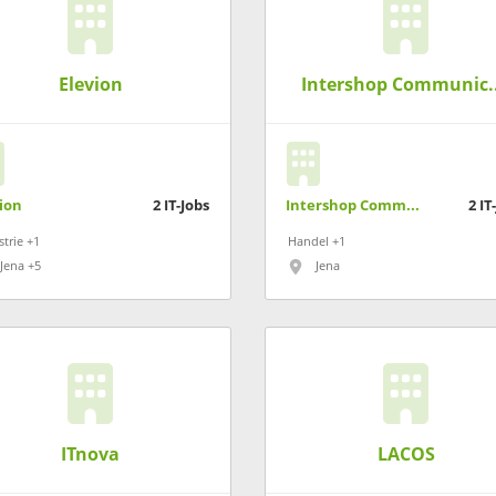
Elevion
Intershop C
ion
2
IT-Jobs
Intershop Communications
2
IT
strie +1
Handel +1
Jena +5
Jena
ITnova
LACOS