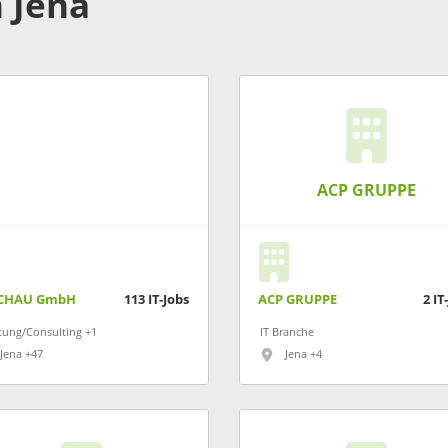
 Jena
Studium dort hinzieht!
ACP GRUPPE
CHAU GmbH
113
IT-Jobs
ACP GRUPPE
2
IT
tung/Consulting +1
IT Branche
Jena +47
Jena +4