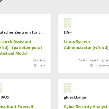
Deutsches Zentrum für Luft- und Raumfahrt
DG-i
search Assistant
Linux System
/f/d) - Spatiotemporal
Administrator (w/m/d)
atistical Modelling
Forschung
System Engineering / A
Jena
bundeswei
-HAUS
glueckkanja
nsultant Firewall
Cyber Security Analyst