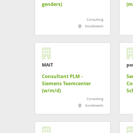
genders)
(m
Consulting
bundesweit
MAIT
po
Consultant PLM -
Se
Siemens Teamcenter
Co
(w/m/d)
Sc
En
Consulting
bundesweit