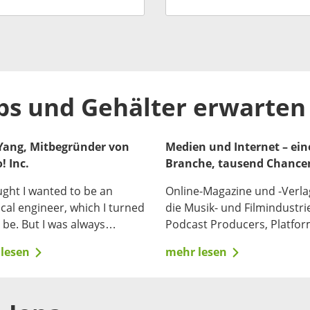
bs und Gehälter erwarten 
 Yang, Mitbegründer von
Medien und Internet – ein
! Inc.
Branche, tausend Chance
ught I wanted to be an
Online-Magazine und -Verla
ical engineer, which I turned
die Musik- und Filmindustri
 be. But I was always
Podcast Producers, Platfo
s about other things too,
Providers, Softwarefirmen 
lesen
mehr lesen
at if I got interested in
Spielehersteller – die
y or the law?" – Jerry Yang.
Medienbranche ist groß, bu
und spannend. Kein Wunde
dass es viele Menschen na