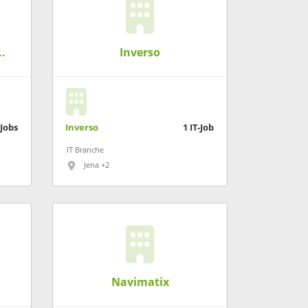
ommunications
Inverso
-Jobs
Inverso
1
IT-Job
IT Branche
Jena +2
Navimatix