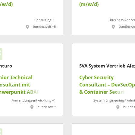
/w/d)
(m/w/d)
Consulting +1
Business Analys
bundesweit +6
bundeswei
nturo
nior Technical
Cyber Security
nsultant mit
Consultant – DevSecOp
hwerpunkt ABAP
& Container Security
twicklung (m/w/d)
(m/w/d)
Anwendungsentwicklung +1
System Engineering / Admi
bundesweit
bundes