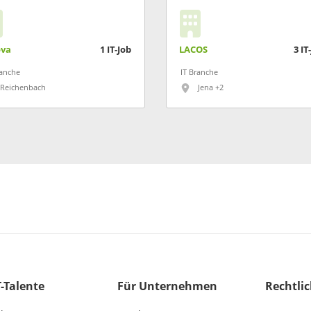
ova
1
IT-Job
LACOS
3
IT
ranche
IT Branche
Reichenbach
Jena +2
T-Talente
Für Unternehmen
Rechtli