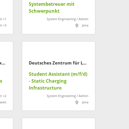
Systembetreuer mit
Schwerpunkt
Verkehrstechnik (m/w/d)
is +1
System Engineering / Admin
t +3
Jena
SVA System Vertrieb Alexander
Deutsches Zentrum für Luft- und Raumfahrt
Student Assistant (m/f/d)
s
- Static Charging
Infrastructure
n +2
System Engineering / Admin
weit
Jena