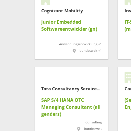
Cognizant Mobility
In
Junior Embedded
IT
Softwareentwickler (gn)
(m
Anwendungsentwicklung +1
bundesweit +1
Tata Consultancy Services Deutschland GmbH
Ca
SAP S/4 HANA OTC
(S
Managing Consultant (all
En
genders)
Consulting
bundesweit