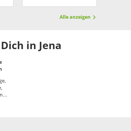
Systeme
Alle anzeigen
Dich in Jena
e
n
ge,
e,
rm
und
nt
r,
ch dem