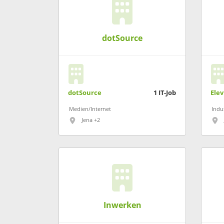
dotSource
dotSource
1
IT-Job
Elev
Medien/Internet
Indu
Jena +2
Inwerken