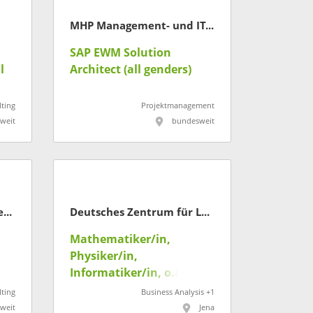
MHP Management- und IT-Beratung
SAP EWM Solution
l
Architect (all genders)
ting
Projektmanagement
weit
bundesweit
Tata Consultancy Services Deutschland GmbH
Deutsches Zentrum für Luft- und Raumfahrt
Mathematiker/in,
Physiker/in,
Informatiker/in, o.ä.
(m/w/d) - Datengetr.
ting
Business Analysis +1
Analyse dynamischer
weit
Jena