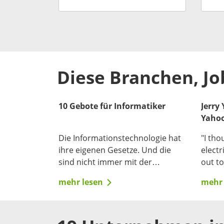
Diese Branchen, Jo
10 Gebote für Informatiker
Jerry
Yahoo
Die Informationstechnologie hat
"I tho
ihre eigenen Gesetze. Und die
electr
sind nicht immer mit der
out to
Business-Welt kompatibel. Wie
curiou
mehr lesen
mehr 
schafft man es trotzden, im Tech-
and wh
Team erfolgreich zu sein?
histor