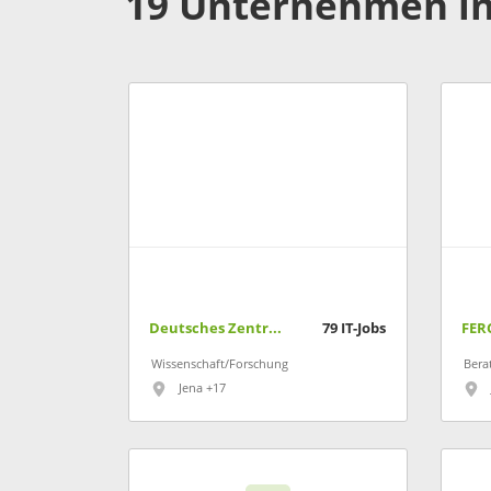
19 Unternehmen in
Deutsches Zentrum für Luft- und Raumfahrt
79
IT-Jobs
FER
Wissenschaft/Forschung
Bera
Jena +17