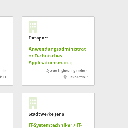
Dataport
Anwendungsadministrat
or Technisches
Applikationsmanagemen
t – bis zu 100% remote
dmin
System Engineering / Admin
(w/m/d)
t +1
bundesweit
Stadtwerke Jena
IT-Systemtechniker / IT-