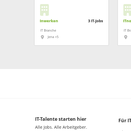
Inwerken
3
IT-Jobs
ITn
IT Branche
IT B
Jena +5
IT-Talente
starten hier
Für I
Alle Jobs.
Alle Arbeitgeber.