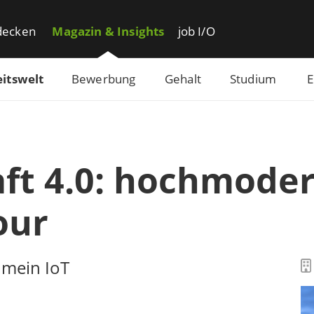
decken
Magazin & Insights
job I/O
itswelt
Bewerbung
Gehalt
Studium
E
ft 4.0: hochmoder
our
 mein IoT