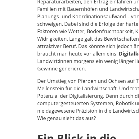
Reparaturarbeiten, den Ertrag einfahren u
Familien mit Bauernhöfen und Landwirtschaf
Planungs- und Koordinationsaufwand – von 
schweigen. Dabei sind die Erfolge der hart
Faktoren wie Wetter, Bodenfruchtbarkeit, 
Widrigkeiten. Lange galt das Bewirtschafte
attraktiver Beruf. Das könnte sich jedoch 
braucht man heute vor allem eins:
Digital
Landwirt:innen morgens ein wenig länger l
Gewinne generieren.
Der Umstieg von Pferden und Ochsen auf Tra
Meilenstein für die Landwirtschaft. Und tr
Potenzial der Digitalisierung. Denn durch 
computergesteuerten Systemen, Robotik u
nie dagewesene Präzision in die Landwirtsc
Wie genau sieht das aus?
Ein Blick in die