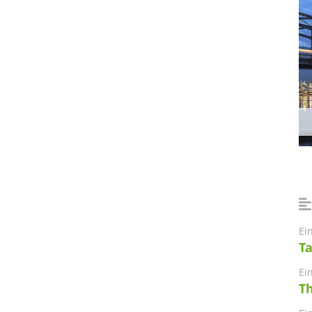
Ei
T
Ei
Th